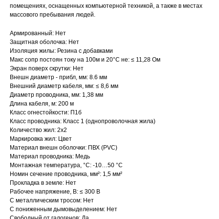
помещениях, оснащенных компьютерной техникой, а также в местах
массового пребывания людей.
Армированный: Нет
Защитная оболочка: Нет
Изоляция жилы: Резина с добавками
Макс сопр постоян току на 100м и 20°С не: ≤ 11,28 Ом
Экран поверх скрутки: Нет
Внешн диаметр - прибл, мм: 8.6 мм
Внешний диаметр кабеля, мм: ≤ 8,6 мм
Диаметр проводника, мм: 1,38 мм
Длина кабеля, м: 200 м
Класс огнестойкости: П1б
Класс проводника: Класс 1 (однопроволочная жила)
Количество жил: 2x2
Маркировка жил: Цвет
Материал внешн оболочки: ПВХ (PVC)
Материал проводника: Медь
Монтажная температура, °C: -10…50 °C
Номин сечение проводника, мм²: 1,5 мм²
Прокладка в земле: Нет
Рабочее напряжение, В: ≤ 300 В
С металлическим тросом: Нет
С пониженным дымовыделением: Нет
Свободный от галогенов: Да