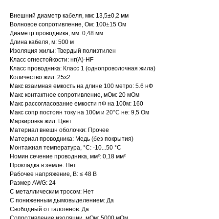
Внешний диаметр кабеля, мм: 13,5±0,2 мм
Волновое сопротивление, Ом: 100±15 Ом
Диаметр проводника, мм: 0,48 мм
Длина кабеля, м: 500 м
Изоляция жилы: Твердый полиэтилен
Класс огнестойкости: нг(А)-HF
Класс проводника: Класс 1 (однопроволочная жила)
Количество жил: 25x2
Макс взаимная емкость на длине 100 метро: 5.6 нФ
Макс контактное сопротивление, мОм: 20 мОм
Макс рассогласование емкости пФ на 100м: 160
Макс сопр постоян току на 100м и 20°С не: 9,5 Ом
Маркировка жил: Цвет
Материал внешн оболочки: Прочее
Материал проводника: Медь (без покрытия)
Монтажная температура, °C: -10...50 °C
Номин сечение проводника, мм²: 0,18 мм²
Прокладка в земле: Нет
Рабочее напряжение, В: ≤ 48 В
Размер AWG: 24
С металлическим тросом: Нет
С пониженным дымовыделением: Да
Свободный от галогенов: Да
Сопротивление изоляции, мОм: 5000 мОм