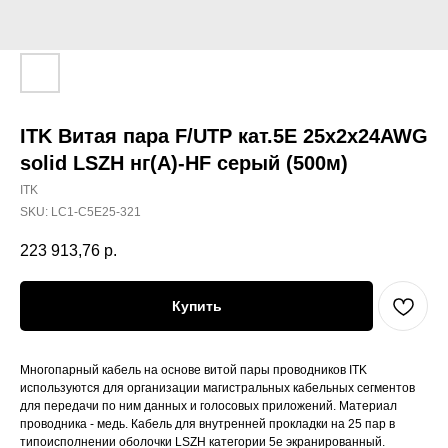
ITK Витая пара F/UTP кат.5E 25х2х24AWG
solid LSZH нг(А)-HF серый (500м)
ITK
SKU:
LC1-C5E25-321
223 913,76
р.
Купить
Многопарный кабель на основе витой пары проводников ITK
используются для организации магистральных кабельных сегментов
для передачи по ним данных и голосовых приложений. Материал
проводника - медь. Кабель для внутренней прокладки на 25 пар в
типоисполнении оболочки LSZH категории 5е экранированный.