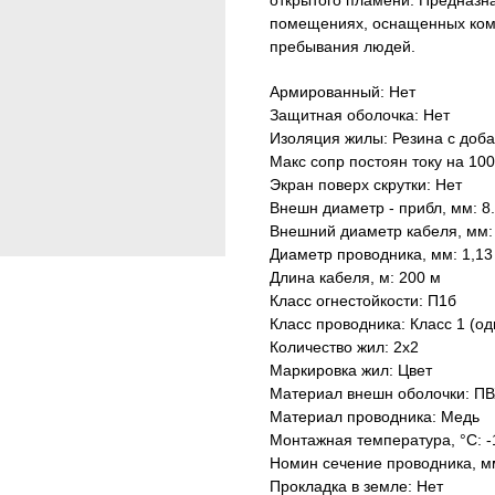
открытого пламени. Предназна
помещениях, оснащенных комп
пребывания людей.
Армированный: Нет
Защитная оболочка: Нет
Изоляция жилы: Резина с доб
Макс сопр постоян току на 100
Экран поверх скрутки: Нет
Внешн диаметр - прибл, мм: 8
Внешний диаметр кабеля, мм: 
Диаметр проводника, мм: 1,1
Длина кабеля, м: 200 м
Класс огнестойкости: П1б
Класс проводника: Класс 1 (о
Количество жил: 2x2
Маркировка жил: Цвет
Материал внешн оболочки: ПВ
Материал проводника: Медь
Монтажная температура, °C: 
Номин сечение проводника, мм
Прокладка в земле: Нет