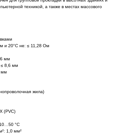
чен для групповой прокладки в высотных зданиях и
ьютерной техникой, а также в местах массового
авками
м и 20°С не: ≤ 11,28 Ом
.6 мм
≤ 8,6 мм
3 мм
днопроволочная жила)
Х (PVC)
-10…50 °C
²: 1,0 мм²