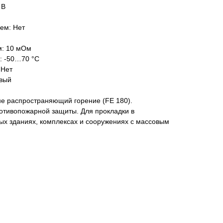
 В
ем: Нет
м: 10 мОм
: -50…70 °C
 Нет
евый
не распространяющий горение (FE 180).
ротивопожарной защиты. Для прокладки в
х зданиях, комплексах и сооружениях с массовым