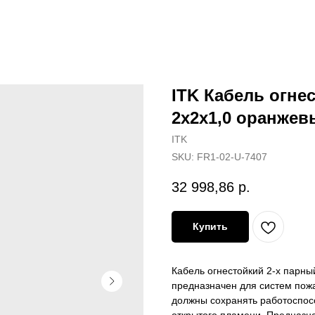
ITK Кабель огне
2х2х1,0 оранжев
ITK
SKU:
FR1-02-U-7407
32 998,86
р.
Купить
Кабель огнестойкий 2-х парны
предназначен для систем пожа
должны сохранять работоспосо