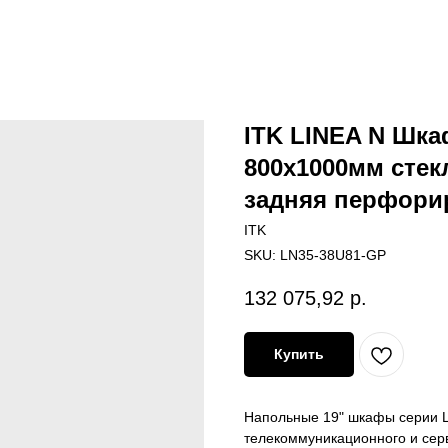
ITK LINEA N Шка
800х1000мм стек
задняя перфори
ITK
SKU:
LN35-38U81-GP
132 075,92
р.
Купить
Напольные 19" шкафы серии 
телекоммуникационного и сер