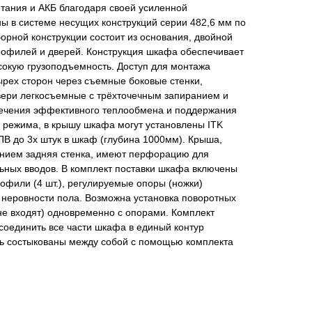
тания и АКБ благодаря своей усиленной
ы в системе несущих конструкций серии 482,6 мм по
рной конструкции состоит из основания, двойной
профилей и дверей. Конструкция шкафа обеспечивает
окую грузоподъемность. Доступ для монтажа
рех сторон через съемные боковые стенки,
ери легкосъемные с трёхточечным запиранием и
печения эффективного теплообмена и поддержания
 режима, в крышу шкафа могут установлены ITK
В до 3х штук в шкаф (глубина 1000мм). Крыша,
нием задняя стенка, имеют перфорацию для
ьных вводов. В комплект поставки шкафа включены
фили (4 шт.), регулируемые опоры (ножки)
неровности пола. Возможна установка поворотных
 не входят) одновременно с опорами. Комплект
соединить все части шкафа в единый контур
ь состыкованы между собой с помощью комплекта