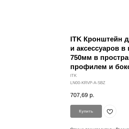
ITK Кронштейн 
и аксессуаров в
750мм в простр
профилем и бок
ITK
LN00-KRVP-A-SBZ
707,69
р.
Купить