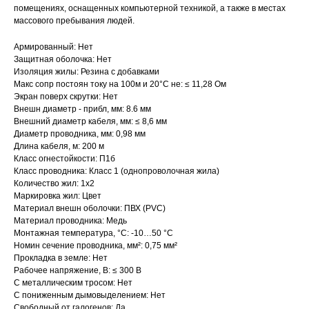
помещениях, оснащенных компьютерной техникой, а также в местах
массового пребывания людей.
Армированный: Нет
Защитная оболочка: Нет
Изоляция жилы: Резина с добавками
Макс сопр постоян току на 100м и 20°С не: ≤ 11,28 Ом
Экран поверх скрутки: Нет
Внешн диаметр - прибл, мм: 8.6 мм
Внешний диаметр кабеля, мм: ≤ 8,6 мм
Диаметр проводника, мм: 0,98 мм
Длина кабеля, м: 200 м
Класс огнестойкости: П1б
Класс проводника: Класс 1 (однопроволочная жила)
Количество жил: 1x2
Маркировка жил: Цвет
Материал внешн оболочки: ПВХ (PVC)
Материал проводника: Медь
Монтажная температура, °C: -10…50 °C
Номин сечение проводника, мм²: 0,75 мм²
Прокладка в земле: Нет
Рабочее напряжение, В: ≤ 300 В
С металлическим тросом: Нет
С пониженным дымовыделением: Нет
Свободный от галогенов: Да