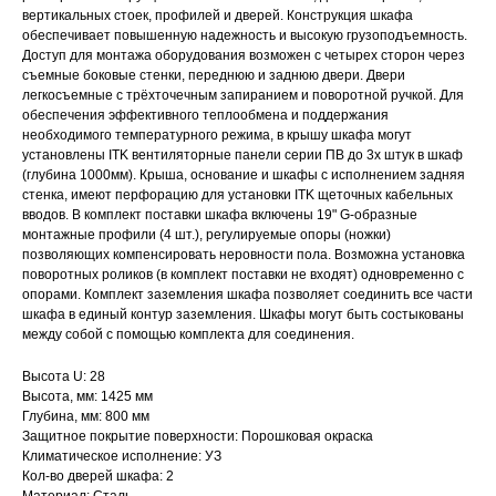
вертикальных стоек, профилей и дверей. Конструкция шкафа
обеспечивает повышенную надежность и высокую грузоподъемность.
Доступ для монтажа оборудования возможен с четырех сторон через
съемные боковые стенки, переднюю и заднюю двери. Двери
легкосъемные с трёхточечным запиранием и поворотной ручкой. Для
обеспечения эффективного теплообмена и поддержания
необходимого температурного режима, в крышу шкафа могут
установлены ITK вентиляторные панели серии ПВ до 3х штук в шкаф
(глубина 1000мм). Крыша, основание и шкафы с исполнением задняя
стенка, имеют перфорацию для установки ITK щеточных кабельных
вводов. В комплект поставки шкафа включены 19" G-образные
монтажные профили (4 шт.), регулируемые опоры (ножки)
позволяющих компенсировать неровности пола. Возможна установка
поворотных роликов (в комплект поставки не входят) одновременно с
опорами. Комплект заземления шкафа позволяет соединить все части
шкафа в единый контур заземления. Шкафы могут быть состыкованы
между собой с помощью комплекта для соединения.
Высота U: 28
Высота, мм: 1425 мм
Глубина, мм: 800 мм
Защитное покрытие поверхности: Порошковая окраска
Климатическое исполнение: УЗ
Кол-во дверей шкафа: 2