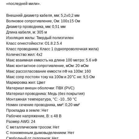
«последней мили».
Внешний диаметр кабеля, мм: 5,2±0,2 мм
Волновое сопротивление, Ом: 100±15 Ом
Диаметр проводника, мм: 0,51 мм
Длина кабеля, м: 305 м
Изоляция жилы: Твердый полиэтилен
Класс огнестойкости: О1.8.2.5.4
Класс проводника: Класс 1 (однопроволочная жила)
Количество жил: 4x2
Макс взаимная емкость на длине 100 метро: 5.6 нФ
Макс контактное сопротивление, мОм: 20 мОм
Макс рассогласование емкости пФ на 100м: 160
Макс сопр постоян току на 100м и 20°С не: 9,5 Ом
Маркировка жил: Цвет
Материал внешн оболочки: ПВХ (PVC)
Материал проводника: Медь (без покрытия)
Монтажная температура, °C: -10...50 °C
Номин сечение проводника, мм²: 0,20 мм²
Прокладка в земле: Нет
Рабочее напряжение, В: ≤ 48 В
Размер AWG: 24
С металлическим тросом: Нет
С пониженным дымовыделением: Нет
Свободный от галогенов: Нет