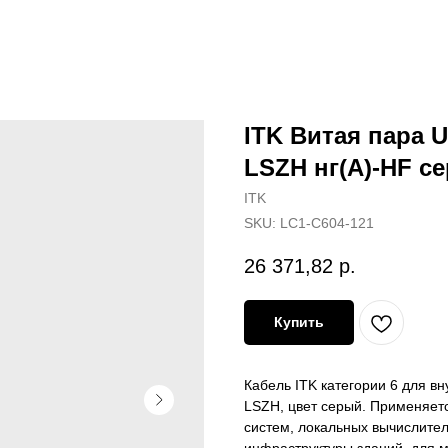
ITK Витая пара U
LSZH нг(А)-HF с
ITK
SKU:
LC1-C604-121
26 371,82
р.
Купить
Кабель ITK категории 6 для в
LSZH, цвет серый. Применяет
систем, локальных вычислите