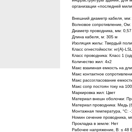
инфраструктуры зданий, для м
организации «последней мили
Внешний диаметр кабеля, мм:
Волновое сопротивление, Ом:
Диаметр проводника, мм: 0,5
Длина кабеля, м: 305 м
Изоляция жилы: Твердый поли
Класс огнестойкости: нг(А)-LS
Класс проводника: Класс 1 (о
Количество жил: 4x2
Макс взаимная емкость на дли
Макс контактное сопротивлен
Макс рассогласование емкости
Макс сопр постоян току на 100
Маркировка жил: Цвет
Материал внешн оболочки: Пр
Материал проводника: Медь (
Монтажная температура, °C: -1
Номин сечение проводника, мм
Прокладка в земле: Нет
Рабочее напряжение, В: ≤ 48 