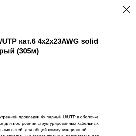
/UTP кат.6 4x2х23AWG solid
ерый (305м)
нутренней прокладки 4х парный U/UTP в оболочке
ся для построения структурированных кабельных
льных сетей, для общей коммуникационной