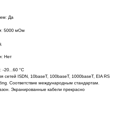
ем: Да
м: 5000 мОм
ц
и: Нет
 -20...60 °C
 сетей ISDN, 10baseT, 100baseT, 1000baseT, EIA RS
 Ring. Соответствие международным стандартам.
зон. Экранированные кабели прекрасно