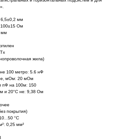
агистральных и горизонтальных подсистем и для
».
 6,5±0,2 мм
 100±15 Ом
7 мм
этилен
LTx
днопроволочная жила)
не 100 метро: 5.6 нФ
ие, мОм: 20 мОм
 пФ на 100м: 150
м и 20°С не: 9,38 Ом
очее
без покрытия)
0...50 °C
²: 0,25 мм²
В