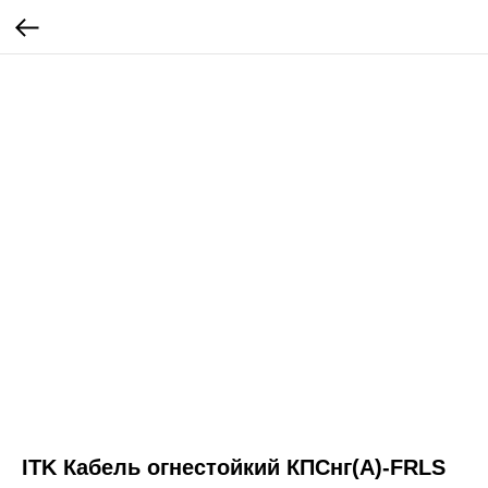
ITK Кабель огнестойкий КПСнг(А)-FRLS