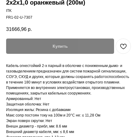
2х2х1,0 оранжевый (200м)
ITK
FR1-02-U-7307
31666,96
р.
Купить
Кабель огнестойкий 2-х парный в оболочке с пониженным дымо- и
газовыделением предназначен для систем пожарной сигнализации,
СОУЭ, СКУД и других, которые должны сохранять работоспособность
в течение 180 минут в условиях воздействия открытого пламени.
Применяется во внутренних электроустановках, производственных
помещениях, закрытых кабельных сооружениях.
Армированный: Нет
Защитная оболочка: Нет
Изоляция жилы: Резина с добавками
Макс сопр постоян току на 100м и 20°С не: ≤ 11,28 Ом
Экран поверх скрутки: Нет
Внешн диаметр - прибл, мм: 8.6 мм
Внешний диаметр кабеля, мм: ≤ 8,6 мм