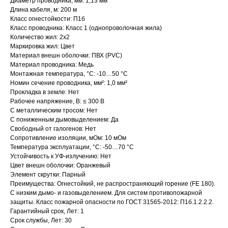
Диаметр проводника, мм: 1,13 мм
Длина кабеля, м: 200 м
Класс огнестойкости: П1б
Класс проводника: Класс 1 (однопроволочная жила)
Количество жил: 2x2
Маркировка жил: Цвет
Материал внешн оболочки: ПВХ (PVC)
Материал проводника: Медь
Монтажная температура, °C: -10…50 °C
Номин сечение проводника, мм²: 1,0 мм²
Прокладка в земле: Нет
Рабочее напряжение, В: ≤ 300 В
С металлическим тросом: Нет
С пониженным дымовыделением: Да
Свободный от галогенов: Нет
Сопротивление изоляции, мОм: 10 мОм
Температура эксплуатации, °C: -50…70 °C
Устойчивость к УФ-излучению: Нет
Цвет внешн оболочки: Оранжевый
Элемент скрутки: Парный
Преимущества: Огнестойкий, не распространяющий горение (FE 180).
C низким дымо- и газовыделением. Для систем противопожарной
защиты. Класс пожарной опасности по ГОСТ 31565-2012: П1б.1.2.2.2.
Гарантийный срок, Лет: 1
Срок службы, Лет: 30