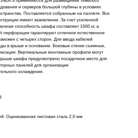
LINEA S применяются для размещения тяжелого
дования и серверов большой глубины в условиях
странства. Поставляется собранным на паллете. Все
струкции имеют заземление. За счет усиленной
зочная способность шкафа составляет 1500 кг, а
 перфорации гарантируют отличное естественное
зможен с четырех сторон. Для ввода кабелей
ды в крыше и основании. Боковые стенки съемные,
иксации. Вертикальные монтажные профили могут
В крыше шкафа предусмотрено посадочное место для
яторных панелей для организации
ельного охлаждения.
З
: Оцинкованная листовая сталь 2,0 мм