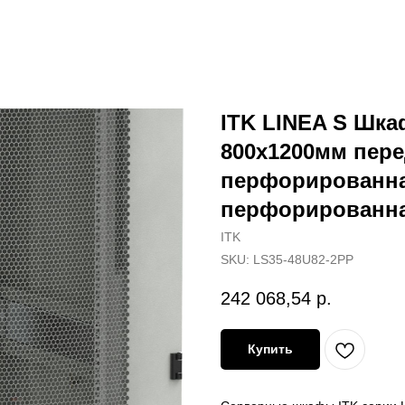
ITK LINEA S Шка
800х1200мм пере
перфорированна
перфорированна
ITK
SKU:
LS35-48U82-2PP
242 068,54
р.
Купить