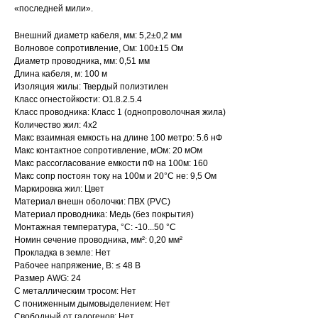
«последней мили».
Внешний диаметр кабеля, мм: 5,2±0,2 мм
Волновое сопротивление, Ом: 100±15 Ом
Диаметр проводника, мм: 0,51 мм
Длина кабеля, м: 100 м
Изоляция жилы: Твердый полиэтилен
Класс огнестойкости: О1.8.2.5.4
Класс проводника: Класс 1 (однопроволочная жила)
Количество жил: 4x2
Макс взаимная емкость на длине 100 метро: 5.6 нФ
Макс контактное сопротивление, мОм: 20 мОм
Макс рассогласование емкости пФ на 100м: 160
Макс сопр постоян току на 100м и 20°С не: 9,5 Ом
Маркировка жил: Цвет
Материал внешн оболочки: ПВХ (PVC)
Материал проводника: Медь (без покрытия)
Монтажная температура, °C: -10...50 °C
Номин сечение проводника, мм²: 0,20 мм²
Прокладка в земле: Нет
Рабочее напряжение, В: ≤ 48 В
Размер AWG: 24
С металлическим тросом: Нет
С пониженным дымовыделением: Нет
Свободный от галогенов: Нет