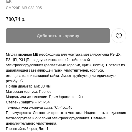
IEK
CMP20D-MB-038-005
780,74
р.
Добавить в корзину
Муфта вводная MB необходима для монтажа металлорукава РЗ-ЦХ,
РЗ-ЦП, РЗ-ЦПнг и других исполнений с оболочкой
электрооборудования (распаячные коробки, щиты, боксы). Состоит из
царапающей заземляющей гайки, уплотнителей, корпуса,
оконцевателя и накидной гайки. Имеет трубную цилиндрическую
резьбу - G.
Номин диаметр, мм: 38 мм
Материал корпуса: Прочее
Модель или исполнение: Прям./прямолинейн.
Степень защиты - IP: IP54
Температура эксплуатации, °C: -45…45
Преимущества: Легкость и простота монтажа. Надежность соединения
металлорукава и оболочки электрооборудования. Наличие
дополнительного уплотнения.
Гарантийный срок, Лет: 1