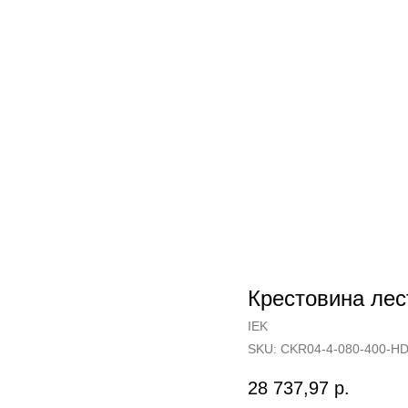
Крестовина ле
IEK
SKU:
CKR04-4-080-400-H
28 737,97
р.