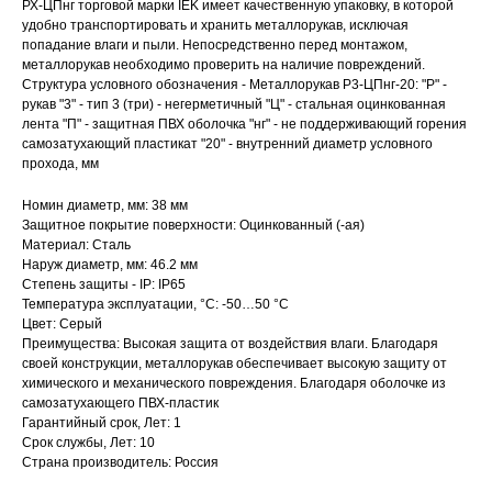
РХ-ЦПнг торговой марки IEK имеет качественную упаковку, в которой
удобно транспортировать и хранить металлорукав, исключая
попадание влаги и пыли. Непосредственно перед монтажом,
металлорукав необходимо проверить на наличие повреждений.
Структура условного обозначения - Металлорукав Р3-ЦПнг-20: "Р" -
рукав "3" - тип 3 (три) - негерметичный "Ц" - стальная оцинкованная
лента "П" - защитная ПВХ оболочка "нг" - не поддерживающий горения
самозатухающий пластикат "20" - внутренний диаметр условного
прохода, мм
Номин диаметр, мм: 38 мм
Защитное покрытие поверхности: Оцинкованный (-ая)
Материал: Сталь
Наруж диаметр, мм: 46.2 мм
Степень защиты - IP: IP65
Температура эксплуатации, °C: -50…50 °C
Цвет: Серый
Преимущества: Высокая защита от воздействия влаги. Благодаря
своей конструкции, металлорукав обеспечивает высокую защиту от
химического и механического повреждения. Благодаря оболочке из
самозатухающего ПВХ-пластик
Гарантийный срок, Лет: 1
Срок службы, Лет: 10
Страна производитель: Россия