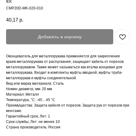
IEK
CMP20D-MK-020-010
40,17
р.
Добавить в корзину
Оконцеватель для металлорукава применяется для закрепления
краев металлорукава от распускания, защищает кабель от порезов
металлорукавом. Также может называться как втулка концевая для
металлорукава. Входит в комплекты муфты вводной, муфты труба-
металлорукав и муфты соединительной.
Вид или марка материала: Сталь
Номин диаметр, мм: 20 мм
Материал: Металл
Температура, °C: -45…45 °C
Преимущества: Защита кабеля от порезов. Защита рук от порезов при
монтаже.
Гарантийный срок, Лет: 1
Срок службы, Лет: не менее 10
Страна производитель: Россия