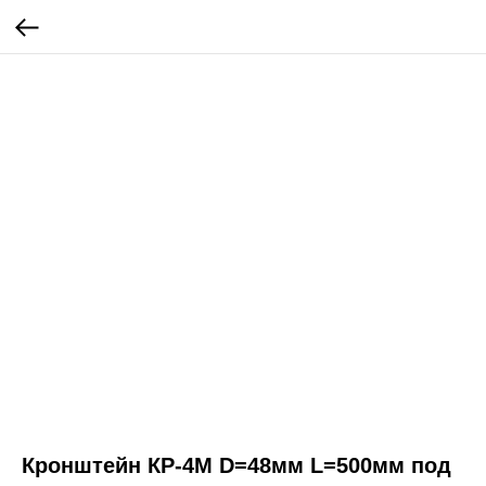
Кронштейн КР-4М D=48мм L=500мм под