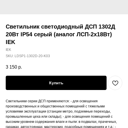
Светильник светодиодный ДСП 1302Д
20Вт IP54 серый (аналог ЛСП-2х18Вт)
IEK
IEK
SKU:
LDSP1-1302D-20-K03
3 150
р.
Купить
Светильники серии ДСП применяются: - для освещения
производственных и общественных помещений с тяжелыми
условиями эксплуатации (станции метро, подземные переходы,
промышленные цеха или склады); - для освещения помещений с
высоким уровнем содержания влаги и пыли: в подвалах, прачечных,
гаражах, автостоянках, мастерских, подсобных помещениях и т.д.; -