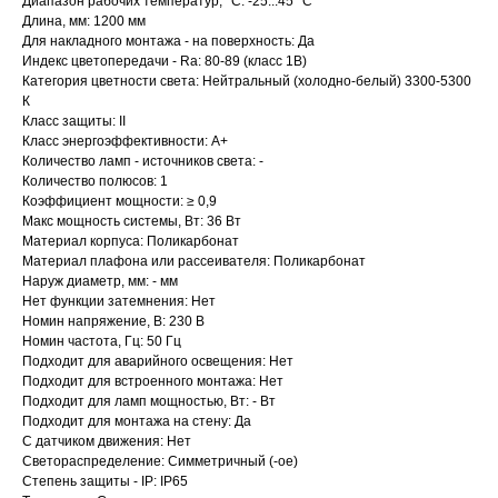
Диапазон рабочих температур, °C: -25...45 °C
Длина, мм: 1200 мм
Для накладного монтажа - на поверхность: Да
Индекс цветопередачи - Ra: 80-89 (класс 1B)
Категория цветности света: Нейтральный (холодно-белый) 3300-5300
К
Класс защиты: II
Класс энергоэффективности: A+
Количество ламп - источников света: -
Количество полюсов: 1
Коэффициент мощности: ≥ 0,9
Макс мощность системы, Вт: 36 Вт
Материал корпуса: Поликарбонат
Материал плафона или рассеивателя: Поликарбонат
Наруж диаметр, мм: - мм
Нет функции затемнения: Нет
Номин напряжение, В: 230 В
Номин частота, Гц: 50 Гц
Подходит для аварийного освещения: Нет
Подходит для встроенного монтажа: Нет
Подходит для ламп мощностью, Вт: - Вт
Подходит для монтажа на стену: Да
С датчиком движения: Нет
Светораспределение: Симметричный (-ое)
Степень защиты - IP: IP65