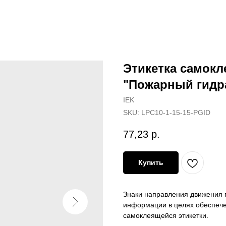
Этикетка самокл
"Пожарный гидра
IEK
SKU:
LPC10-1-15-15-PGID
77,23
р.
Купить
Знаки направления движения 
информации в целях обеспече
самоклеящейся этикетки.