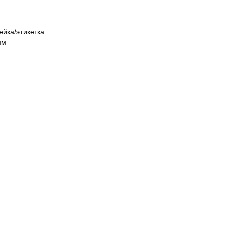
йка/этикетка
мм