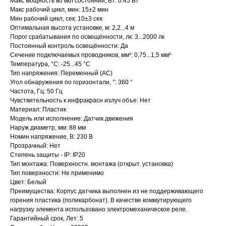
Макс мощность во вкл состоянии, Вт: 0.45 Вт
Макс рабочий цикл, мин: 15±2 мин
Мин рабочий цикл, сек: 10±3 сек
Оптимальная высота установки, м: 2,2...4 м
Порог срабатывания по освещённости, лк: 3...2000 лк
Постоянный контроль освещённости: Да
Сечение подключаемых проводников, мм²: 0,75...1,5 мм²
Температура, °C: -25...45 °C
Тип напряжения: Переменный (AC)
Угол обнаружения по горизонтали, °: 360 °
Частота, Гц: 50 Гц
Чувствительность к инфракрасн излуч объе: Нет
Материал: Пластик
Модель или исполнение: Датчик движения
Наруж диаметр, мм: 88 мм
Номин напряжение, В: 230 В
Прозрачный: Нет
Степень защиты - IP: IP20
Тип монтажа: Поверхностн. монтажа (открыт. установка)
Тип поверхности: Не применимо
Цвет: Белый
Преимущества: Корпус датчика выполнен из не поддерживающего
горения пластика (поликарбонат). В качестве коммутирующего
нагрузку элемента использовано электромеханическое реле.
Гарантийный срок, Лет: 5