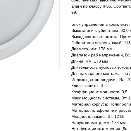
обеспечивают высокую механи
влаги по классу IP65. Соотве
99.
Блок управления в комплекте:
Высота или глубина, мм: 80.0
Выход светового потока: Прям
Габаритная яркость, кд/м²: 113
Диаметр, мм: 178 мм
Диапазон раб напряжений, В: 1
Длина, мм: 178 мм
Длительность пусковых токов, 
Для накладного монтажа - на 
Индекс цветопередачи - Ra: 70
Класс защиты: II
Коэффициент мощности: 0,5
Макс мощность системы, Вт: 1
Материал корпуса: Полипроп
Материал плафона или рассе
Мощность лампы, Вт: 12 Вт
Наруж диаметр, мм: 178 мм
Нет функции затемнения: Да