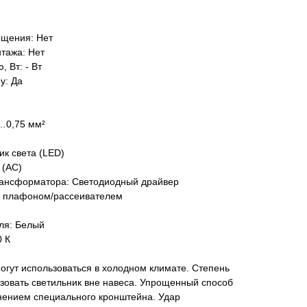
ещения: Нет
тажа: Нет
 Вт: - Вт
у: Да
5…0,75 мм²
ик света (LED)
 (AC)
рансформатора: Светодиодный драйвер
 с плафоном/рассеивателем
ля: Белый
0 К
гут использоваться в холодном климате. Степень
зовать светильник вне навеса. Упрощенный способ
нением специального кронштейна. Удар