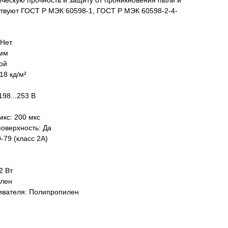
ческую прочность и защиту от проникновения пыли и
тствуют ГОСТ Р МЭК 60598-1, ГОСТ Р МЭК 60598-2-4-
 Нет
 мм
ой
18 кд/м²
98...253 В
мкс: 200 мкс
поверхность: Да
-79 (класс 2A)
2 Вт
илен
ивателя: Полипропилен