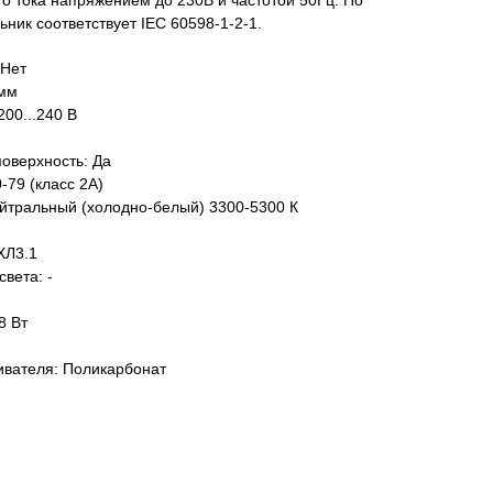
о тока напряжением до 230В и частотой 50Гц. По
ник соответствует IEC 60598-1-2-1.
 Нет
 мм
00...240 В
поверхность: Да
-79 (класс 2A)
ейтральный (холодно-белый) 3300-5300 К
ХЛ3.1
света: -
8 Вт
вателя: Поликарбонат