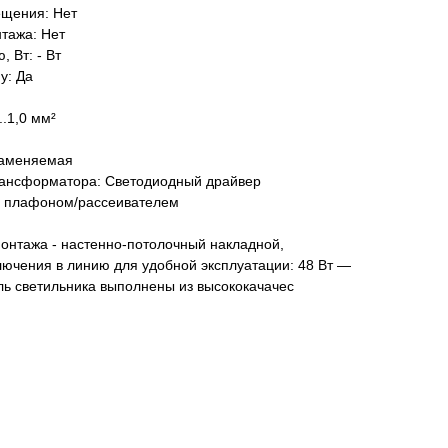
ещения: Нет
тажа: Нет
 Вт: - Вт
у: Да
..1,0 мм²
заменяемая
рансформатора: Светодиодный драйвер
 с плафоном/рассеивателем
онтажа - настенно-потолочный накладной,
лючения в линию для удобной эксплуатации: 48 Вт —
ель светильника выполнены из высококачачес