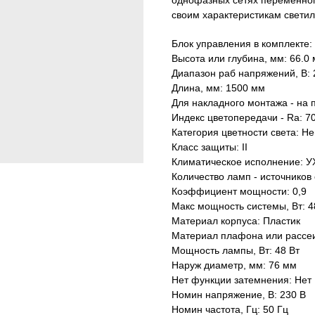
однофазных сетях переменног
своим характеристикам светиль
Блок управления в комплекте:
Высота или глубина, мм: 66.0
Диапазон раб напряжений, В: 2
Длина, мм: 1500 мм
Для накладного монтажа - на 
Индекс цветопередачи - Ra: 70
Категория цветности света: Н
Класс защиты: II
Климатическое исполнение: У
Количество ламп - источников 
Коэффициент мощности: 0,9
Макс мощность системы, Вт: 4
Материал корпуса: Пластик
Материал плафона или рассеи
Мощность лампы, Вт: 48 Вт
Наруж диаметр, мм: 76 мм
Нет функции затемнения: Нет
Номин напряжение, В: 230 В
Номин частота, Гц: 50 Гц