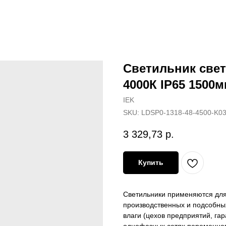
Светильник све
4000К IP65 1500
IEK
SKU:
LDSP0-1318-48-4500-K0
3 329,73
р.
Купить
Светильники применяются дл
производственных и подсобн
влаги (цехов предприятий, гар