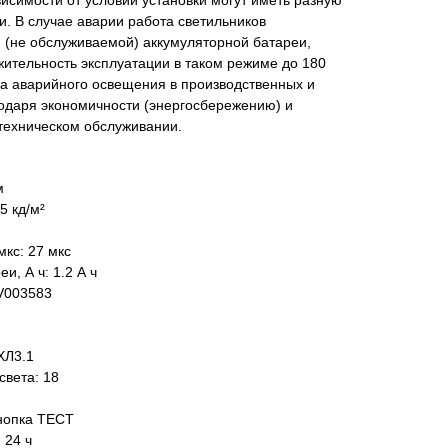
симости от условий установки могут иметь разную
и. В случае аварии работа светильников
 (не обслуживаемой) аккумуляторной батареи,
ительность эксплуатации в таком режиме до 180
ва аварийного освещения в производственных и
одаря экономичности (энергосбережению) и
техническом обслуживании.
м
5 кд/м²
мкс: 27 мкс
и, А ч: 1.2 А ч
EV003583
ХЛ3.1
света: 18
нопка ТЕСТ
 24 ч