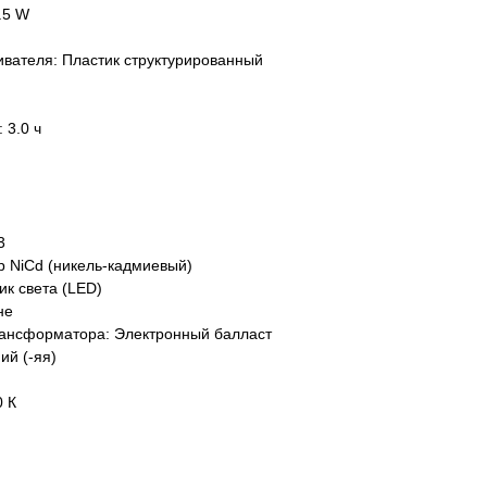
.5 W
вателя: Пластик структурированный
 3.0 ч
3
р NiCd (никель-кадмиевый)
ик света (LED)
не
рансформатора: Электронный балласт
ий (-яя)
0 К