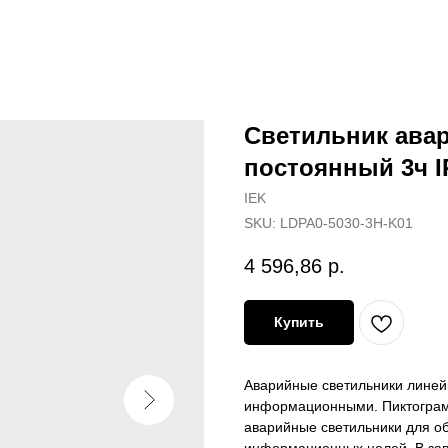
Светильник ава
постоянный 3ч I
IEK
SKU:
LDPA0-5030-3H-K01
4 596,86
р.
Купить
Аварийные светильники линей
информационными. Пиктограм
аварийные светильники для о