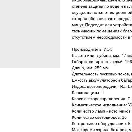
информационных целей. В зави
степень защиты по воде и пыл
осуществляется от встроенной
которая обеспечивает продолж
минут. Подходят для устройст
технических помещениях благ
отсутствием необходимости в 
Производитель: ИЭК
Высота или глубина, мм: 47 м
Габаритная яркость, кд/м²: 196
Длина, мм: 259 мм
Длительность пусковых токов, 
Емкость аккумуляторной батаре
Индекс цветопередачи - Ra: 
Класс защиты: II
Класс светораспределения: П
Климатическое исполнение: У
Количество ламп - источников 
Количество светодиодов: 16
Контрольное оборудование: К
Макс время заряда батареи, ч: