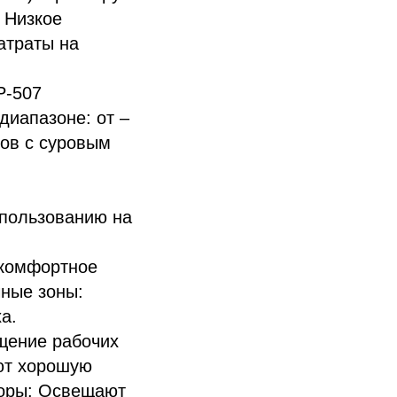
 Низкое
атраты на
P-507
диапазоне: от –
нов с суровым
спользованию на
 комфортное
чные зоны:
а.
щение рабочих
ают хорошую
воры: Освещают