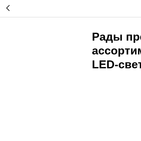
Рады пр
ассорти
LED-све