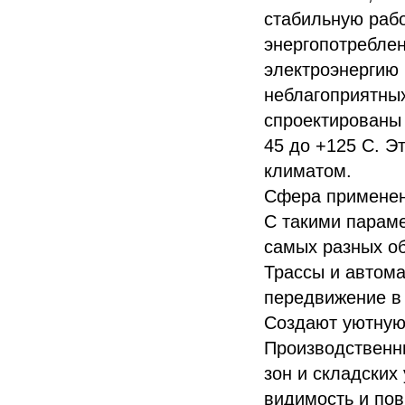
стабильную рабо
энергопотреблен
электроэнергию 
неблагоприятны
спроектированы
45 до +125 C. Э
климатом.
Сфера применен
С такими парам
самых разных об
Трассы и автома
передвижение в 
Создают уютную 
Производственн
зон и складских
видимость и по