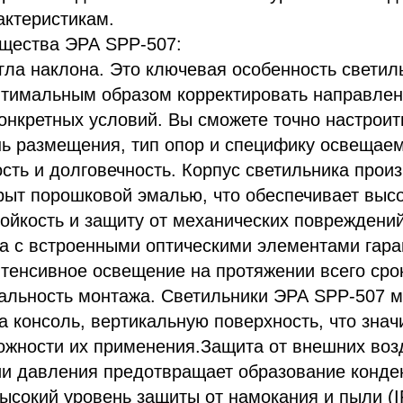
актеристикам.
щества ЭРА SPP-507:
гла наклона. Это ключевая особенность светил
тимальным образом корректировать направлен
конкретных условий. Вы сможете точно настрои
нь размещения, тип опор и специфику освещае
сть и долговечность. Корпус светильника произ
рыт порошковой эмалью, что обеспечивает выс
ойкость и защиту от механических повреждений
а с встроенными оптическими элементами гара
тенсивное освещение на протяжении всего сро
альность монтажа. Светильники ЭРА SPP-507 
а консоль, вертикальную поверхность, что знач
ожности их применения.Защита от внешних воз
ии давления предотвращает образование конде
высокий уровень защиты от намокания и пыли (I