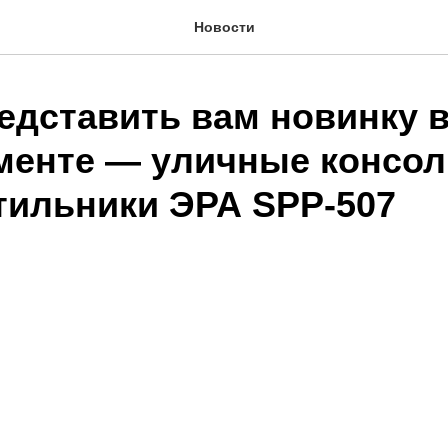
Новости
едставить вам новинку 
менте — уличные консо
тильники ЭРА SPP-507