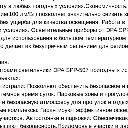
ту в любых погодных условиях.Экономичность.
ие(100 лм/Вт) позволяет значительно снизить з
без ущерба для качества освещения. Работа в
х условиях. Осветительные приборы от ЭРА SP
 для использования в большом температурном 
то делает их безупречным решением для регио
ия:
етрами светильники ЭРА SPP-507 пригодны к и
ъектах:
гистрали: Позволяют обеспечить безопасное и
темное время суток. Парковые зоны и прогуло
и безопасную атмосферу для прогулок и отдых
ые комплексы: Гарантируют эффективное осве
 участков. Автостоянки и парковки: Обеспечив
вышают безопасность.Придомовые участки и д