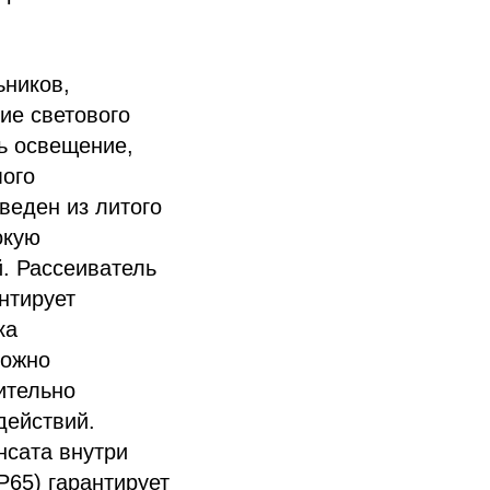
ьников,
ие светового
ть освещение,
мого
веден из литого
окую
. Рассеиватель
нтирует
ка
можно
ительно
действий.
нсата внутри
P65) гарантирует