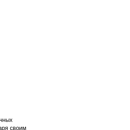
ичных
даря своим