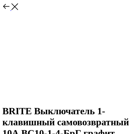
BRITE Выключатель 1-
клавишный самовозвратный
10А ВС10-1-4-БрГ графит