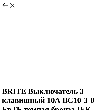
BRITE Выключатель 3-
клавишный 10А ВС10-3-0-
БрТБ темная бронза IEK