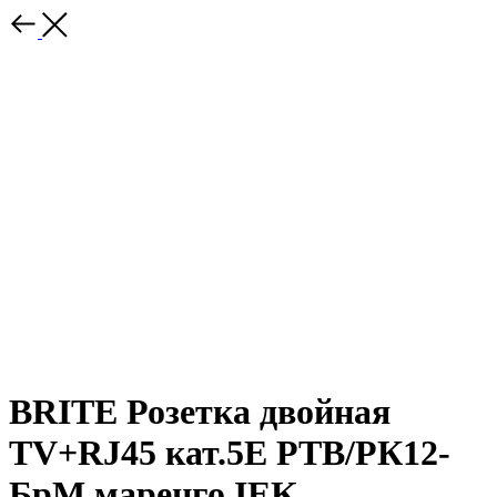
BRITE Розетка двойная
TV+RJ45 кат.5E РТВ/РК12-
БрМ маренго IEK