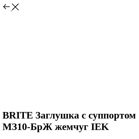
BRITE Заглушка с суппортом
МЗ10-БрЖ жемчуг IEK