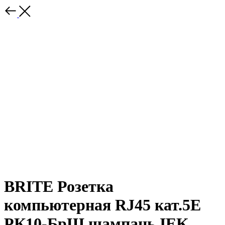
BRITE Розетка
компьютерная RJ45 кат.5E
РК10-БрШ шампань IEK