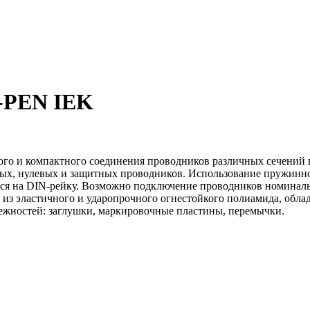
-PEN IEK
го и компактного соединения проводников различных сечений 
ых, нулевых и защитных проводников. Использование пружинно
я на DIN-рейку. Возможно подключение проводников номинально
из эластичного и ударопрочного огнестойкого полиамида, обла
ежностей: заглушки, маркировочные пластины, перемычки.