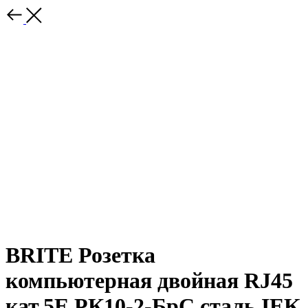
BRITE Розетка
компьютерная двойная RJ45
кат.5E РК10-2-БрС сталь IEK