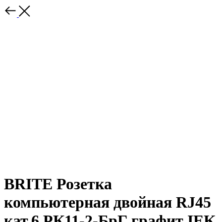
BRITE Розетка
компьютерная двойная RJ45
кат.6 РК11-2-БрГ графит IEK