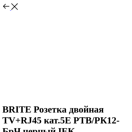
BRITE Розетка двойная
TV+RJ45 кат.5E РТВ/РК12-
БрЧ черный IEK