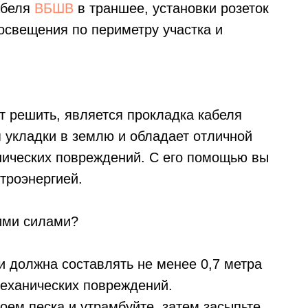
абеля
ВБШВ
в траншее, установки розеток
освещения по периметру участка и
ит решить, является прокладка кабеля
 укладки в землю и обладает отличной
анических повреждений. С его помощью вы
троэнергией.
ими силами?
и должна составлять не менее 0,7 метра
еханических повреждений.
оем песка и утрамбуйте, затем засыпьте